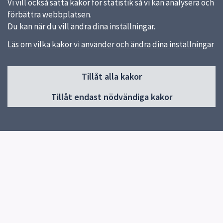
Vi vill också sätta kakor för statistik så vi kan analysera och
förbättra webbplatsen.
Du kan när du vill ändra dina inställningar.
Läs om vilka kakor vi använder och ändra dina inställningar
Sidfot
Huvudmeny
Tillåt alla kakor
Start
Tillåt endast nödvändiga kakor
Aktuellt
Nyheter
Guider
För dig som jobbar inom vård och omsorg
Om Funk-IT
Kontakta Funk-IT
På teckenspråk
Snabblänkar