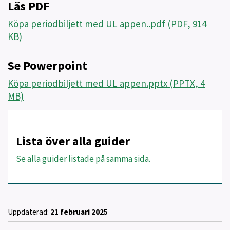
Läs PDF
Köpa periodbiljett med UL appen..pdf (PDF, 914
KB)
Se Powerpoint
Köpa periodbiljett med UL appen.pptx (PPTX, 4
MB)
Lista över alla guider
Se alla guider listade på samma sida.
Uppdaterad:
21 februari 2025