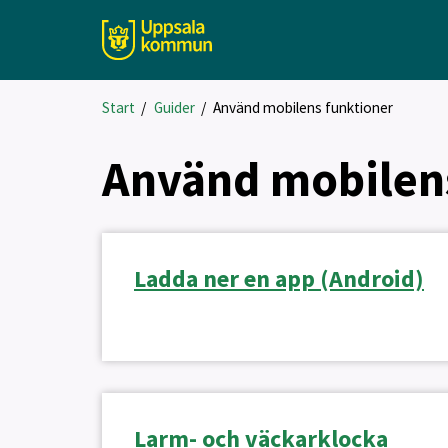
Start
/
Guider
/
Använd mobilens funktioner
Använd mobilen
Ladda ner en app (Android)
Larm- och väckarklocka