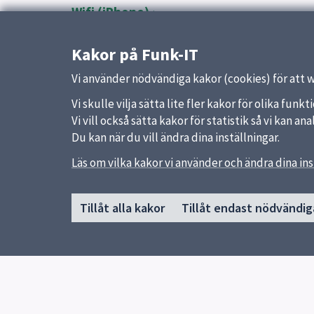
Wifi (iPhone)
Kakor på Funk-IT
Vi använder nödvändiga kakor (cookies) för att 
Vi skulle vilja sätta lite fler kakor för olika fu
Vi vill också sätta kakor för statistik så vi kan 
Du kan när du vill ändra dina inställningar.
Sidfot
Läs om vilka kakor vi använder och ändra dina ins
Huvudmeny
Snabb
Start
Uppsal
Tillåt alla kakor
Tillåt endast nödvändig
Aktuellt
Lämna s
Nyheter
Guider
För dig som jobbar inom vård och
omsorg
Om Funk-IT