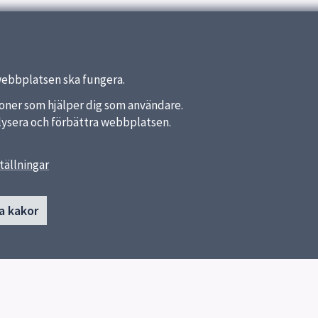
webbplatsen ska fungera.
nktioner som hjälper dig som användare.
analysera och förbättra webbplatsen.
tällningar
länkar
Kontakta Funk-IT
funkit@uppsala.se
a kommun
a kakor
ynpunkter (uppsala.se)