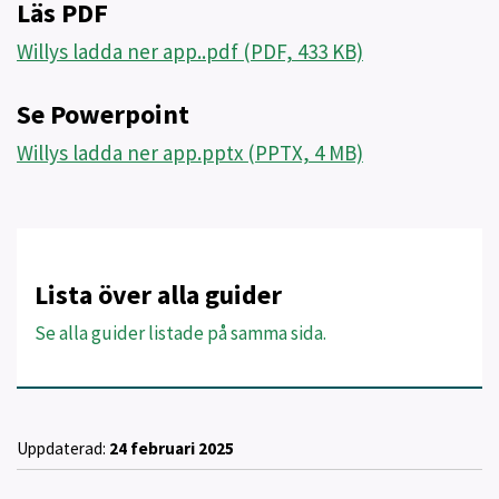
Läs PDF
Willys ladda ner app..pdf (PDF, 433 KB)
Se Powerpoint
Willys ladda ner app.pptx (PPTX, 4 MB)
Lista över alla guider
Se alla guider listade på samma sida.
Uppdaterad:
24 februari 2025