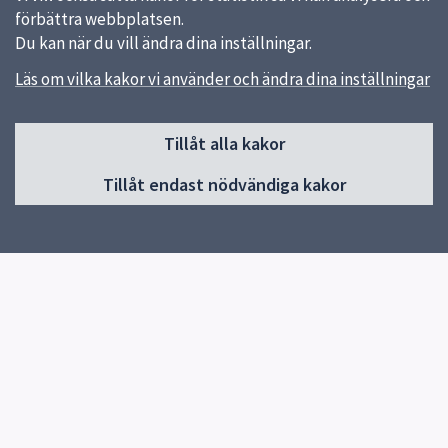
förbättra webbplatsen.
Du kan när du vill ändra dina inställningar.
Läs om vilka kakor vi använder och ändra dina inställningar
Sidfot
Huvudmeny
Tillåt alla kakor
Start
Tillåt endast nödvändiga kakor
Aktuellt
Nyheter
Guider
För dig som jobbar inom vård och omsorg
Om Funk-IT
Kontakta Funk-IT
På teckenspråk
Snabblänkar