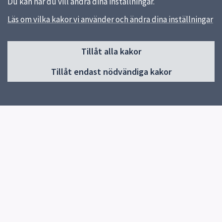
Du kan när du vill ändra dina inställningar.
Läs om vilka kakor vi använder och ändra dina inställningar
Sidfot
Huvudmeny
Tillåt alla kakor
Start
Tillåt endast nödvändiga kakor
Aktuellt
Nyheter
Guider
För dig som jobbar inom vård och omsorg
Om Funk-IT
Kontakta Funk-IT
På teckenspråk
Snabblänkar
Uppsala kommun
Lämna synpunkter (uppsala.se)