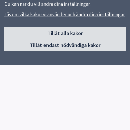
Du kan när du vill ändra dina inställningar.
Läs om vilka kakor vi använder och ändra dina inställningar
Sidfot
Huvudmeny
Tillåt alla kakor
Start
Tillåt endast nödvändiga kakor
Aktuellt
Nyheter
Guider
För dig som jobbar inom vård och omsorg
Om Funk-IT
Kontakta Funk-IT
På teckenspråk
Snabblänkar
Uppsala kommun
Lämna synpunkter (uppsala.se)